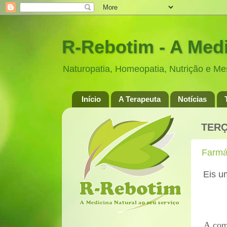
R-Rebotim - A Medi
Naturopatia, Homeopatia, Nutrição e M
Início
A Terapeuta
Notícias
TERÇ
Farmác
Eis u
A com