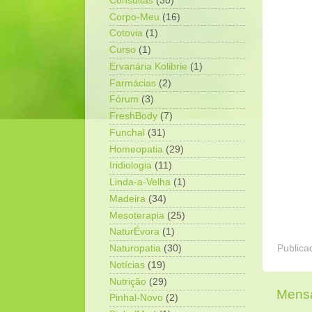
Consultas
(30)
Corpo-Meu
(16)
Cotovia
(1)
Curso
(1)
Ervanária Kolibrie
(1)
Farmácias
(2)
Fórum
(3)
FreshBody
(7)
Funchal
(31)
Homeopatia
(29)
Iridiologia
(11)
Linda-a-Velha
(1)
Madeira
(34)
Mesoterapia
(25)
NaturÉvora
(1)
Publica
Naturopatia
(30)
Notícias
(19)
Nutrição
(29)
Mensa
Pinhal-Novo
(2)