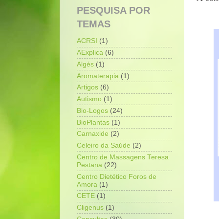
PESQUISA POR
TEMAS
ACRSI
(1)
AExplica
(6)
Algés
(1)
Aromaterapia
(1)
Artigos
(6)
Autismo
(1)
Bio-Logos
(24)
BioPlantas
(1)
Carnaxide
(2)
Celeiro da Saúde
(2)
Centro de Massagens Teresa
Pestana
(22)
Centro Dietético Foros de
Amora
(1)
CETE
(1)
Cligenus
(1)