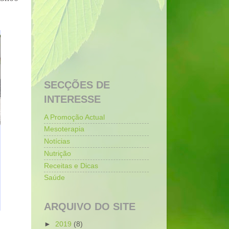
SECÇÕES DE
INTERESSE
A Promoção Actual
Mesoterapia
Notícias
Nutrição
Receitas e Dicas
Saúde
ARQUIVO DO SITE
►
2019
(8)