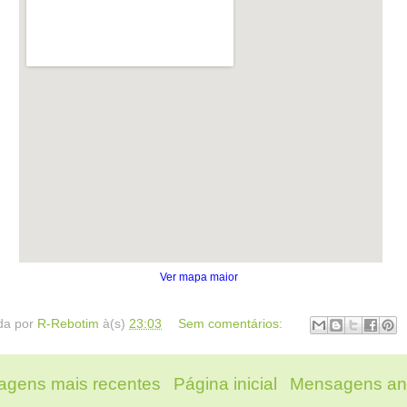
Ver mapa maior
da por
R-Rebotim
à(s)
23:03
Sem comentários:
gens mais recentes
Página inicial
Mensagens an