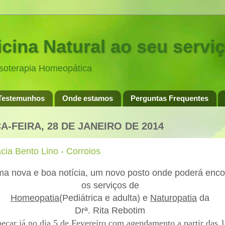
cina Natural ao seu servi
esoterapia Homeopática
Testemunhos
Onde estamos
Perguntas Frequentes
A-FEIRA, 28 DE JANEIRO DE 2014
ia Bento Lino - Corroios
ma nova e boa notícia, um novo posto onde poderá enco
os serviços de
Homeopatia
(Pediátrica e adulta) e
Naturopatia
da
Drª. Rita Rebotim
eçar já no dia 5 de Fevereiro com agendamento a partir das 