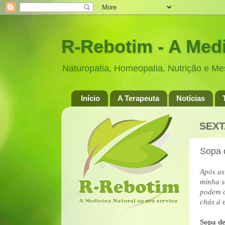
R-Rebotim - A Medi
Naturopatia, Homeopatia, Nutrição e M
Início
A Terapeuta
Notícias
SEXT
Sopa d
Após as
minha s
podem c
chás à 
Sopa de