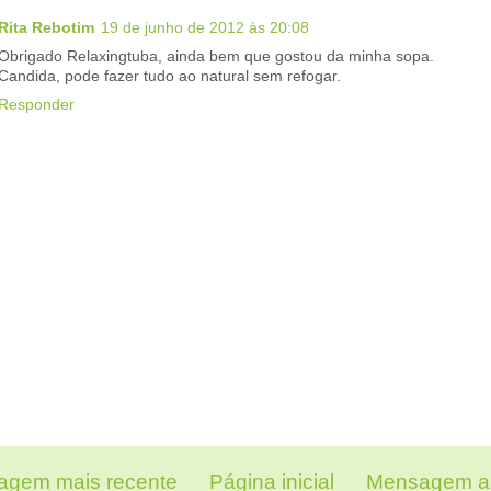
Rita Rebotim
19 de junho de 2012 às 20:08
Obrigado Relaxingtuba, ainda bem que gostou da minha sopa.
Candida, pode fazer tudo ao natural sem refogar.
Responder
gem mais recente
Página inicial
Mensagem an