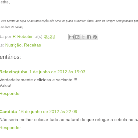
tite,
sta receita de sopa de desintoxicação não serve de plano alimentar único, deve ser sempre acompanhado po
 da área da saúde)
da por
R-Rebotim
à(s)
00:23
as:
Nutrição
,
Receitas
entários:
Relaxingtuba
1 de junho de 2012 às 15:03
Verdadeiramente deliciosa e saciante!!!!
Valeu!!
Responder
Candida
16 de junho de 2012 às 22:09
Não seria melhor colocar tudo ao natural do que refogar a cebola no a
Responder