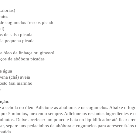
alorias)
entes
 de cogumelos frescos picado
al)
os de salsa picada
ola pequena picada
e óleo de linhaça ou girassol
aços de abóbora picadas
e água
vena (chá) aveia
gosto (sal marinho
)
ação
:
 a cebola no óleo. Adicione as abóboras e os cogumelos. Abaixe o fogo
 por 5 minutos, mexendo sempre. Adicione os restantes ingredientes e 
minutos. Deixe arrefecer um pouco e bata no liquidificador até ficar cr
jar, separe uns pedacinhos de abóbora e cogumelos para acrescentá-los 
batida.