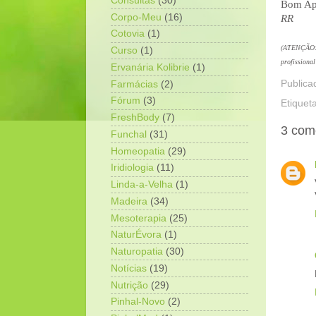
Consultas
(30)
Bom Ape
Corpo-Meu
(16)
RR
Cotovia
(1)
(ATENÇÃO: e
Curso
(1)
profissional
Ervanária Kolibrie
(1)
Publica
Farmácias
(2)
Fórum
(3)
Etiquet
FreshBody
(7)
3 com
Funchal
(31)
Homeopatia
(29)
Iridiologia
(11)
Linda-a-Velha
(1)
Madeira
(34)
Mesoterapia
(25)
NaturÉvora
(1)
Naturopatia
(30)
Notícias
(19)
Nutrição
(29)
Pinhal-Novo
(2)