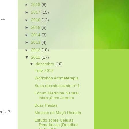
►
2018
(8)
►
2017
(15)
►
2016
(12)
r um
►
2015
(5)
►
2014
(3)
►
2013
(4)
►
2012
(10)
▼
2011
(17)
▼
dezembro
(10)
Feliz 2012
Workshop Aromaterapia
Sopa desintoxicante nº 1
Fórum Medicina Natural,
inicia já em Janeiro
Boas Festas
zeite?
Mousse de Maçã Reineta
Estudo sobre Células
Dendítricas (Denditric