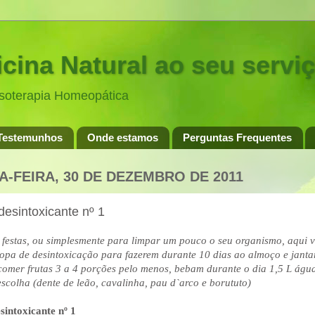
cina Natural ao seu servi
esoterapia Homeopática
Testemunhos
Onde estamos
Perguntas Frequentes
A-FEIRA, 30 DE DEZEMBRO DE 2011
esintoxicante nº 1
 festas, ou simplesmente para limpar um pouco o
seu organismo, aqui v
opa de desintoxicação para fazerem durante 10 dias ao almoço e jantar
omer frutas 3 a 4 porções pelo menos, bebam durante o dia 1,5 L águ
escolha (dente de leão, cavalinha, pau d`arco e borututo)
sintoxicante nº 1