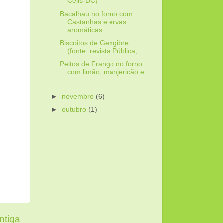
Cells-DC)
Bacalhau no forno com
Castanhas e ervas
aromáticas...
Biscoitos de Gengibre
(fonte: revista Pública,...
Peitos de Frango no forno
com limão, manjericão e
...
►
novembro
(6)
►
outubro
(1)
tiga