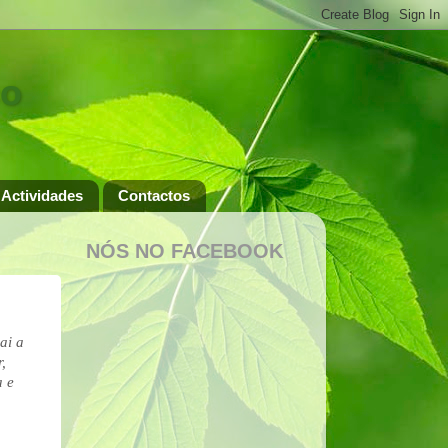
ço
Actividades
Contactos
NÓS NO FACEBOOK
ai a
,
a e