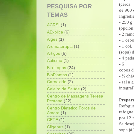
(cerca
PESQUISA POR
de 900 c
TEMAS
Ingredi
- 250 g
ACRSI
(1)
(opcion
AExplica
(6)
- 2 ram
Algés
(1)
- 1 ceb
- 1 col.
Aromaterapia
(1)
(sopa) d
Artigos
(6)
- 4 ped
Autismo
(1)
- 6
Bio-Logos
(24)
copos d
BioPlantas
(1)
- ½ chá
Carnaxide
(2)
- sal a 
integral
Celeiro da Saúde
(2)
Centro de Massagens Teresa
Prepar
Pestana
(22)
Refogue
Centro Dietético Foros de
refogue
Amora
(1)
por 12 
CETE
(1)
Se dese
Cligenus
(1)
sopa já 