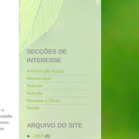
SECÇÕES DE
INTERESSE
A Promoção Actual
Mesoterapia
Notícias
Nutrição
Receitas e Dicas
Saúde
 e
cozinhe
emoso.
ARQUIVO DO SITE
na
►
2019
(8)